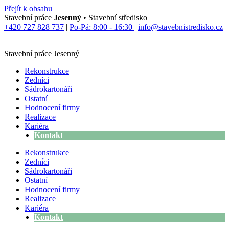
Přejít k obsahu
Stavební práce
Jesenný
• Stavební středisko
+420 727 828 737
|
Po-Pá: 8:00 - 16:30
|
info@stavebnistredisko.cz
Stavební práce Jesenný
Rekonstrukce
Zedníci
Sádrokartonáři
Ostatní
Hodnocení firmy
Realizace
Kariéra
Kontakt
Rekonstrukce
Zedníci
Sádrokartonáři
Ostatní
Hodnocení firmy
Realizace
Kariéra
Kontakt