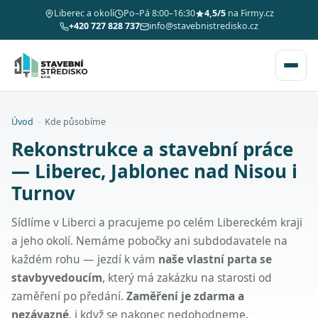
Liberec a okolí
Po–Pá 8:00–16:30
4,5/5
na Firmy.cz
+420 727 828 737
info@stavebnistredisko.cz
Úvod
›
Kde působíme
Rekonstrukce a stavební práce
— Liberec, Jablonec nad Nisou i
Turnov
Sídlíme v Liberci a pracujeme po celém Libereckém kraji
a jeho okolí. Nemáme pobočky ani subdodavatele na
každém rohu — jezdí k vám
naše vlastní parta se
stavbyvedoucím
, který má zakázku na starosti od
zaměření po předání.
Zaměření je zdarma a
nezávazné
, i když se nakonec nedohodneme.