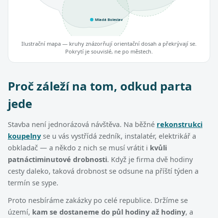
Mladá Boleslav
Ilustrační mapa — kruhy znázorňují orientační dosah a překrývají se.
Pokrytí je souvislé, ne po městech.
Proč záleží na tom, odkud parta
jede
Stavba není jednorázová návštěva. Na běžné
rekonstrukci
koupelny
se u vás vystřídá zedník, instalatér, elektrikář a
obkladač — a někdo z nich se musí vrátit i
kvůli
patnáctiminutové drobnosti
. Když je firma dvě hodiny
cesty daleko, taková drobnost se odsune na příští týden a
termín se sype.
Proto nesbíráme zakázky po celé republice. Držíme se
území,
kam se dostaneme do půl hodiny až hodiny
, a