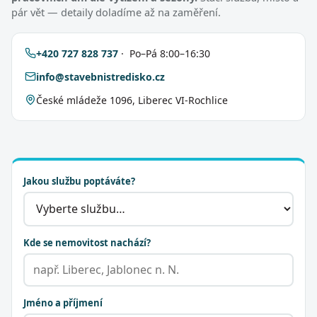
pár vět — detaily doladíme až na zaměření.
+420 727 828 737
· Po–Pá 8:00–16:30
info@stavebnistredisko.cz
České mládeže 1096, Liberec VI-Rochlice
Jakou službu poptáváte?
Kde se nemovitost nachází?
Jméno a příjmení