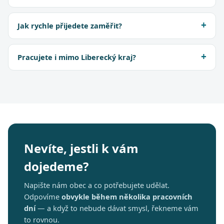
Jak rychle přijedete zaměřit?
Pracujete i mimo Liberecký kraj?
Nevíte, jestli k vám
dojedeme?
Napište nám obec a co potřebujete udělat.
Odpovíme
obvykle během několika pracovních
dní
— a když to nebude dávat smysl, řekneme vám
to rovnou.