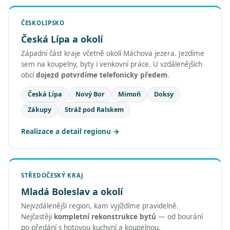
ČESKOLIPSKO
Česká Lípa a okolí
Západní část kraje včetně okolí Máchova jezera. Jezdíme
sem na koupelny, byty i venkovní práce. U vzdálenějších
obcí
dojezd potvrdíme telefonicky předem
.
Česká Lípa
Nový Bor
Mimoň
Doksy
Zákupy
Stráž pod Ralskem
Realizace a detail regionu
STŘEDOČESKÝ KRAJ
Mladá Boleslav a okolí
Nejvzdálenější region, kam vyjíždíme pravidelně.
Nejčastěji
kompletní rekonstrukce bytů
— od bourání
po předání s hotovou kuchyní a koupelnou.