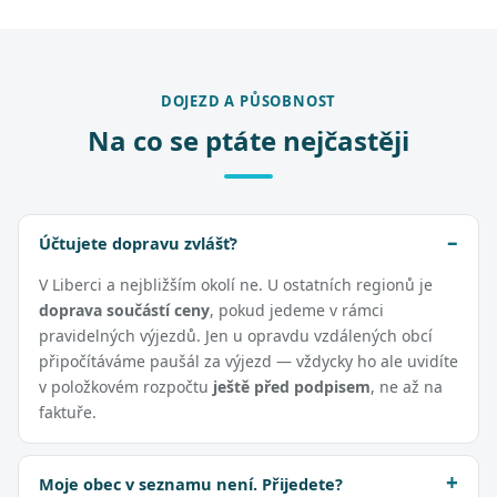
DOJEZD A PŮSOBNOST
Na co se ptáte nejčastěji
Účtujete dopravu zvlášť?
V Liberci a nejbližším okolí ne. U ostatních regionů je
doprava součástí ceny
, pokud jedeme v rámci
pravidelných výjezdů. Jen u opravdu vzdálených obcí
připočítáváme paušál za výjezd — vždycky ho ale uvidíte
v položkovém rozpočtu
ještě před podpisem
, ne až na
faktuře.
Moje obec v seznamu není. Přijedete?