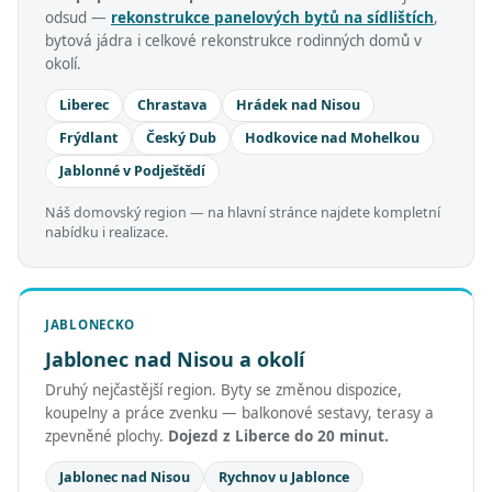
odsud —
rekonstrukce panelových bytů na sídlištích
,
bytová jádra i celkové rekonstrukce rodinných domů v
okolí.
Liberec
Chrastava
Hrádek nad Nisou
Frýdlant
Český Dub
Hodkovice nad Mohelkou
Jablonné v Podještědí
Náš domovský region — na hlavní stránce najdete kompletní
nabídku i realizace.
JABLONECKO
Jablonec nad Nisou a okolí
Druhý nejčastější region. Byty se změnou dispozice,
koupelny a práce zvenku — balkonové sestavy, terasy a
zpevněné plochy.
Dojezd z Liberce do 20 minut.
Jablonec nad Nisou
Rychnov u Jablonce