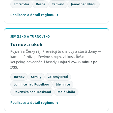
Smržovka
Desná
Tanvald
Janov nad Nisou
Realizace a detail regionu
SEMILSKO A TURNOVSKO
Turnov a okolí
Pojizeří a Český ráj. Převažují tu chalupy a starší domy —
kamenné zdivo, dřevěné stropy, vlhkost. Řešíme
koupelny, odvodnění i fasády.
Dojezd 25–35 minut po
I/35.
Turnov
Semily
Železný Brod
Lomnice nad Popelkou
Jilemnice
Rovensko pod Troskami
Malá Skála
Realizace a detail regionu