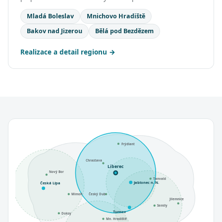
Mladá Boleslav
Mnichovo Hradiště
Bakov nad Jizerou
Bělá pod Bezdězem
Realizace a detail regionu
Frýdlant
Chrastava
Liberec
Nový Bor
Tanvald
Jablonec n. N.
Česká Lípa
Mimoň
Český Dub
Jilemnice
Semily
Turnov
Doksy
Mn. Hradiště