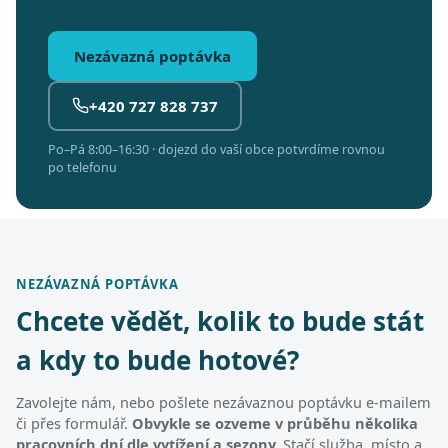
Nezávazná poptávka
+420 727 828 737
Po–Pá 8:00–16:30 · dojezd do vaší obce potvrdíme rovnou
po telefonu
NEZÁVAZNÁ POPTÁVKA
Chcete vědět, kolik to bude stát
a kdy to bude hotové?
Zavolejte nám, nebo pošlete nezávaznou poptávku e-mailem
či přes formulář.
Obvykle se ozveme v průběhu několika
pracovních dní dle vytížení a sezony.
Stačí služba, místo a