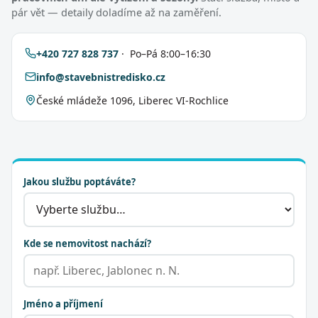
pár vět — detaily doladíme až na zaměření.
+420 727 828 737
· Po–Pá 8:00–16:30
info@stavebnistredisko.cz
České mládeže 1096, Liberec VI-Rochlice
Jakou službu poptáváte?
Kde se nemovitost nachází?
Jméno a příjmení