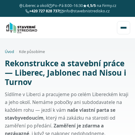
Liberec a okolí
Po–Pá 8:00–16:30
4,5/5
na Firmy.cz
+420 727 828 737
info@stavebnistredisko.cz
Úvod
›
Kde působíme
Rekonstrukce a stavební práce
— Liberec, Jablonec nad Nisou i
Turnov
Sídlíme v Liberci a pracujeme po celém Libereckém kraji
a jeho okolí. Nemáme pobočky ani subdodavatele na
každém rohu — jezdí k vám
naše vlastní parta se
stavbyvedoucím
, který má zakázku na starosti od
zaměření po předání.
Zaměření je zdarma a
nezávazné
, i když se nakonec nedohodneme.