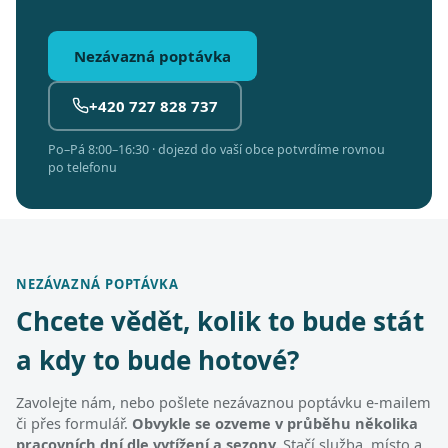
Nezávazná poptávka
+420 727 828 737
Po–Pá 8:00–16:30 · dojezd do vaší obce potvrdíme rovnou
po telefonu
NEZÁVAZNÁ POPTÁVKA
Chcete vědět, kolik to bude stát
a kdy to bude hotové?
Zavolejte nám, nebo pošlete nezávaznou poptávku e-mailem
či přes formulář.
Obvykle se ozveme v průběhu několika
pracovních dní dle vytížení a sezony.
Stačí služba, místo a