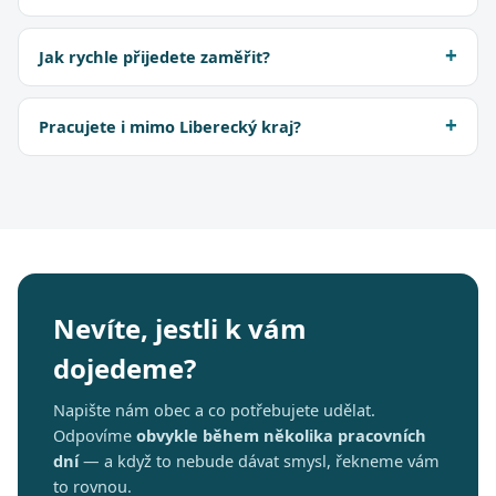
Jak rychle přijedete zaměřit?
Pracujete i mimo Liberecký kraj?
Nevíte, jestli k vám
dojedeme?
Napište nám obec a co potřebujete udělat.
Odpovíme
obvykle během několika pracovních
dní
— a když to nebude dávat smysl, řekneme vám
to rovnou.