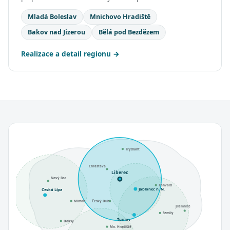
Mladá Boleslav
Mnichovo Hradiště
Bakov nad Jizerou
Bělá pod Bezdězem
Realizace a detail regionu
Frýdlant
Chrastava
Liberec
Nový Bor
Tanvald
Jablonec n. N.
Česká Lípa
Mimoň
Český Dub
Jilemnice
Semily
Turnov
Doksy
Mn. Hradiště