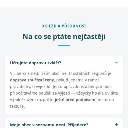
DOJEZD A PŮSOBNOST
Na co se ptáte nejčastěji
Účtujete dopravu zvlášť?
V Liberci a nejbližším okolí ne. U ostatních regionů je
doprava součástí ceny
, pokud jedeme v rámci
pravidelných výjezdů. Jen u opravdu vzdálených obcí
připočítáváme paušál za výjezd — vždycky ho ale uvidíte
v položkovém rozpočtu
ještě před podpisem
, ne až na
faktuře.
Moje obec v seznamu není. Přijedete?