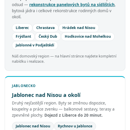
odsud —
rekonstrukce panelových bytů na sídlištích
,
bytová jádra i celkové rekonstrukce rodinných domů v
okolí.
Liberec
Chrastava
Hrádek nad Nisou
Frýdlant
Český Dub
Hodkovice nad Mohelkou
Jablonné v Podještědí
Náš domovský region — na hlavní stránce najdete kompletní
nabídku i realizace.
JABLONECKO
Jablonec nad Nisou a okolí
Druhý nejčastější region. Byty se změnou dispozice,
koupelny a práce zvenku — balkonové sestavy, terasy a
zpevněné plochy.
Dojezd z Liberce do 20 minut.
Jablonec nad Nisou
Rychnov u Jablonce