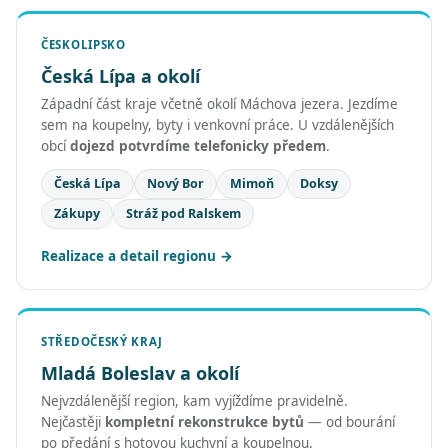
ČESKOLIPSKO
Česká Lípa a okolí
Západní část kraje včetně okolí Máchova jezera. Jezdíme
sem na koupelny, byty i venkovní práce. U vzdálenějších
obcí
dojezd potvrdíme telefonicky předem
.
Česká Lípa
Nový Bor
Mimoň
Doksy
Zákupy
Stráž pod Ralskem
Realizace a detail regionu
STŘEDOČESKÝ KRAJ
Mladá Boleslav a okolí
Nejvzdálenější region, kam vyjíždíme pravidelně.
Nejčastěji
kompletní rekonstrukce bytů
— od bourání
po předání s hotovou kuchyní a koupelnou.