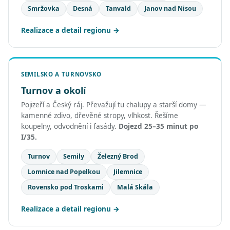
Smržovka
Desná
Tanvald
Janov nad Nisou
Realizace a detail regionu
SEMILSKO A TURNOVSKO
Turnov a okolí
Pojizeří a Český ráj. Převažují tu chalupy a starší domy —
kamenné zdivo, dřevěné stropy, vlhkost. Řešíme
koupelny, odvodnění i fasády.
Dojezd 25–35 minut po
I/35.
Turnov
Semily
Železný Brod
Lomnice nad Popelkou
Jilemnice
Rovensko pod Troskami
Malá Skála
Realizace a detail regionu