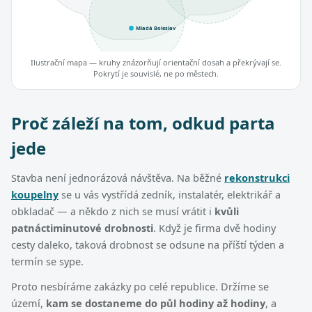
Mladá Boleslav
Ilustrační mapa — kruhy znázorňují orientační dosah a překrývají se.
Pokrytí je souvislé, ne po městech.
Proč záleží na tom, odkud parta
jede
Stavba není jednorázová návštěva. Na běžné
rekonstrukci
koupelny
se u vás vystřídá zedník, instalatér, elektrikář a
obkladač — a někdo z nich se musí vrátit i
kvůli
patnáctiminutové drobnosti
. Když je firma dvě hodiny
cesty daleko, taková drobnost se odsune na příští týden a
termín se sype.
Proto nesbíráme zakázky po celé republice. Držíme se
území,
kam se dostaneme do půl hodiny až hodiny
, a