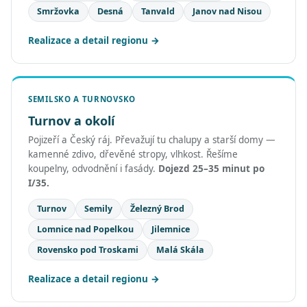
Smržovka
Desná
Tanvald
Janov nad Nisou
Realizace a detail regionu
SEMILSKO A TURNOVSKO
Turnov a okolí
Pojizeří a Český ráj. Převažují tu chalupy a starší domy —
kamenné zdivo, dřevěné stropy, vlhkost. Řešíme
koupelny, odvodnění i fasády.
Dojezd 25–35 minut po
I/35.
Turnov
Semily
Železný Brod
Lomnice nad Popelkou
Jilemnice
Rovensko pod Troskami
Malá Skála
Realizace a detail regionu