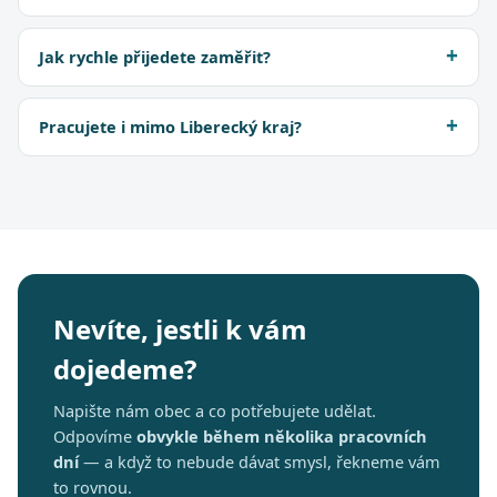
Jak rychle přijedete zaměřit?
Pracujete i mimo Liberecký kraj?
Nevíte, jestli k vám
dojedeme?
Napište nám obec a co potřebujete udělat.
Odpovíme
obvykle během několika pracovních
dní
— a když to nebude dávat smysl, řekneme vám
to rovnou.