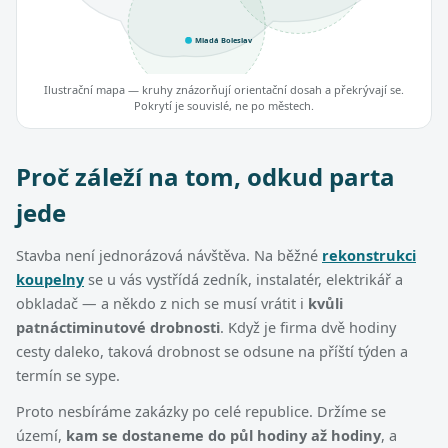
Mladá Boleslav
Ilustrační mapa — kruhy znázorňují orientační dosah a překrývají se.
Pokrytí je souvislé, ne po městech.
Proč záleží na tom, odkud parta
jede
Stavba není jednorázová návštěva. Na běžné
rekonstrukci
koupelny
se u vás vystřídá zedník, instalatér, elektrikář a
obkladač — a někdo z nich se musí vrátit i
kvůli
patnáctiminutové drobnosti
. Když je firma dvě hodiny
cesty daleko, taková drobnost se odsune na příští týden a
termín se sype.
Proto nesbíráme zakázky po celé republice. Držíme se
území,
kam se dostaneme do půl hodiny až hodiny
, a