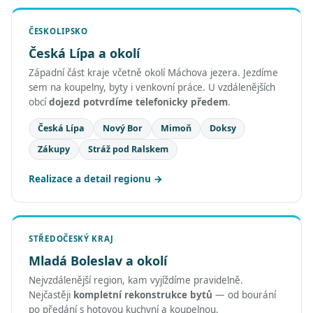
ČESKOLIPSKO
Česká Lípa a okolí
Západní část kraje včetně okolí Máchova jezera. Jezdíme
sem na koupelny, byty i venkovní práce. U vzdálenějších
obcí
dojezd potvrdíme telefonicky předem
.
Česká Lípa
Nový Bor
Mimoň
Doksy
Zákupy
Stráž pod Ralskem
Realizace a detail regionu
STŘEDOČESKÝ KRAJ
Mladá Boleslav a okolí
Nejvzdálenější region, kam vyjíždíme pravidelně.
Nejčastěji
kompletní rekonstrukce bytů
— od bourání
po předání s hotovou kuchyní a koupelnou.