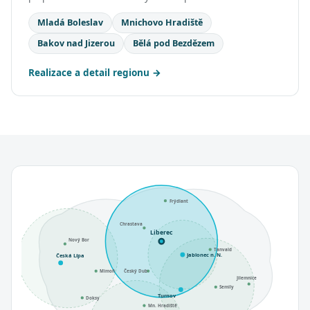
Mladá Boleslav
Mnichovo Hradiště
Bakov nad Jizerou
Bělá pod Bezdězem
Realizace a detail regionu
Frýdlant
Chrastava
Liberec
Nový Bor
Tanvald
Jablonec n. N.
Česká Lípa
Mimoň
Český Dub
Jilemnice
Semily
Turnov
Doksy
Mn. Hradiště