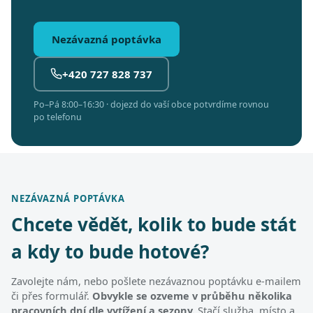
Nezávazná poptávka
+420 727 828 737
Po–Pá 8:00–16:30 · dojezd do vaší obce potvrdíme rovnou
po telefonu
NEZÁVAZNÁ POPTÁVKA
Chcete vědět, kolik to bude stát
a kdy to bude hotové?
Zavolejte nám, nebo pošlete nezávaznou poptávku e-mailem
či přes formulář.
Obvykle se ozveme v průběhu několika
pracovních dní dle vytížení a sezony.
Stačí služba, místo a