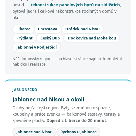
odsud —
rekonstrukce panelových bytů na sídlištích
,
bytová jádra i celkové rekonstrukce rodinných domů v
okolí.
Liberec
Chrastava
Hrádek nad Nisou
Frýdlant
Český Dub
Hodkovice nad Mohelkou
Jablonné v Podještědí
Náš domovský region — na hlavní stránce najdete kompletní
nabídku i realizace.
JABLONECKO
Jablonec nad Nisou a okolí
Druhý nejčastější region. Byty se změnou dispozice,
koupelny a práce zvenku — balkonové sestavy, terasy a
zpevněné plochy.
Dojezd z Liberce do 20 minut.
Jablonec nad Nisou
Rychnov u Jablonce