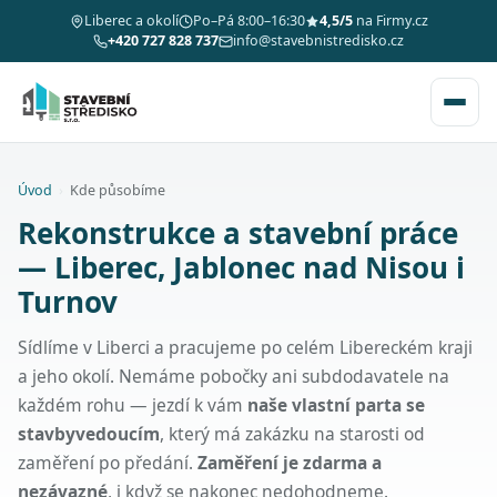
Liberec a okolí
Po–Pá 8:00–16:30
4,5/5
na Firmy.cz
+420 727 828 737
info@stavebnistredisko.cz
Úvod
›
Kde působíme
Rekonstrukce a stavební práce
— Liberec, Jablonec nad Nisou i
Turnov
Sídlíme v Liberci a pracujeme po celém Libereckém kraji
a jeho okolí. Nemáme pobočky ani subdodavatele na
každém rohu — jezdí k vám
naše vlastní parta se
stavbyvedoucím
, který má zakázku na starosti od
zaměření po předání.
Zaměření je zdarma a
nezávazné
, i když se nakonec nedohodneme.