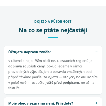
DOJEZD A PŮSOBNOST
Na co se ptáte nejčastěji
Účtujete dopravu zvlášť?
V Liberci a nejbližším okolí ne. U ostatních regionů je
doprava součástí ceny
, pokud jedeme v rámci
pravidelných výjezdů. Jen u opravdu vzdálených obcí
připočítáváme paušál za výjezd — vždycky ho ale uvidíte
v položkovém rozpočtu
ještě před podpisem
, ne až na
faktuře.
Moje obec v seznamu není. Přijedete?