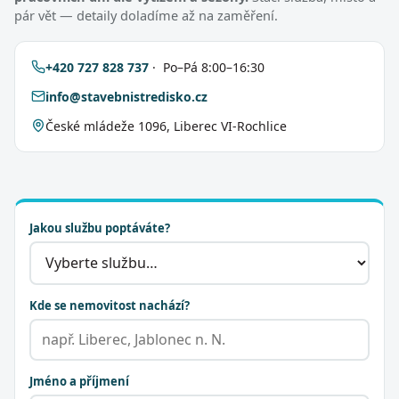
pár vět — detaily doladíme až na zaměření.
+420 727 828 737
· Po–Pá 8:00–16:30
info@stavebnistredisko.cz
České mládeže 1096, Liberec VI-Rochlice
Jakou službu poptáváte?
Kde se nemovitost nachází?
Jméno a příjmení