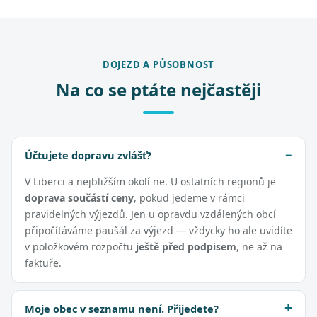
DOJEZD A PŮSOBNOST
Na co se ptáte nejčastěji
Účtujete dopravu zvlášť?
V Liberci a nejbližším okolí ne. U ostatních regionů je
doprava součástí ceny
, pokud jedeme v rámci
pravidelných výjezdů. Jen u opravdu vzdálených obcí
připočítáváme paušál za výjezd — vždycky ho ale uvidíte
v položkovém rozpočtu
ještě před podpisem
, ne až na
faktuře.
Moje obec v seznamu není. Přijedete?