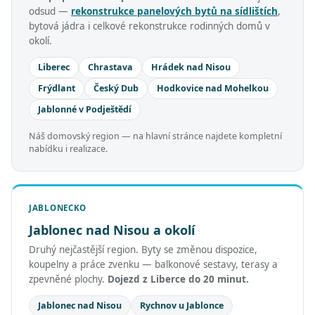
odsud —
rekonstrukce panelových bytů na sídlištích
,
bytová jádra i celkové rekonstrukce rodinných domů v
okolí.
Liberec
Chrastava
Hrádek nad Nisou
Frýdlant
Český Dub
Hodkovice nad Mohelkou
Jablonné v Podještědí
Náš domovský region — na hlavní stránce najdete kompletní
nabídku i realizace.
JABLONECKO
Jablonec nad Nisou a okolí
Druhý nejčastější region. Byty se změnou dispozice,
koupelny a práce zvenku — balkonové sestavy, terasy a
zpevněné plochy.
Dojezd z Liberce do 20 minut.
Jablonec nad Nisou
Rychnov u Jablonce