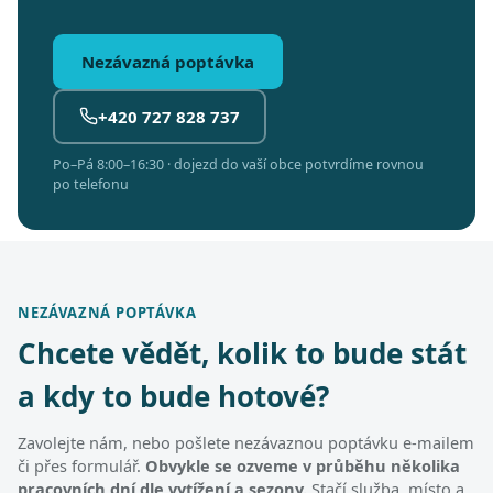
Nezávazná poptávka
+420 727 828 737
Po–Pá 8:00–16:30 · dojezd do vaší obce potvrdíme rovnou
po telefonu
NEZÁVAZNÁ POPTÁVKA
Chcete vědět, kolik to bude stát
a kdy to bude hotové?
Zavolejte nám, nebo pošlete nezávaznou poptávku e-mailem
či přes formulář.
Obvykle se ozveme v průběhu několika
pracovních dní dle vytížení a sezony.
Stačí služba, místo a