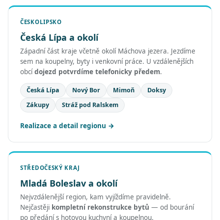
ČESKOLIPSKO
Česká Lípa a okolí
Západní část kraje včetně okolí Máchova jezera. Jezdíme
sem na koupelny, byty i venkovní práce. U vzdálenějších
obcí
dojezd potvrdíme telefonicky předem
.
Česká Lípa
Nový Bor
Mimoň
Doksy
Zákupy
Stráž pod Ralskem
Realizace a detail regionu
STŘEDOČESKÝ KRAJ
Mladá Boleslav a okolí
Nejvzdálenější region, kam vyjíždíme pravidelně.
Nejčastěji
kompletní rekonstrukce bytů
— od bourání
po předání s hotovou kuchyní a koupelnou.