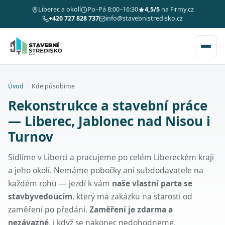
Liberec a okolí
Po–Pá 8:00–16:30
4,5/5
na Firmy.cz
+420 727 828 737
info@stavebnistredisko.cz
Úvod
›
Kde působíme
Rekonstrukce a stavební práce
— Liberec, Jablonec nad Nisou i
Turnov
Sídlíme v Liberci a pracujeme po celém Libereckém kraji
a jeho okolí. Nemáme pobočky ani subdodavatele na
každém rohu — jezdí k vám
naše vlastní parta se
stavbyvedoucím
, který má zakázku na starosti od
zaměření po předání.
Zaměření je zdarma a
nezávazné
, i když se nakonec nedohodneme.