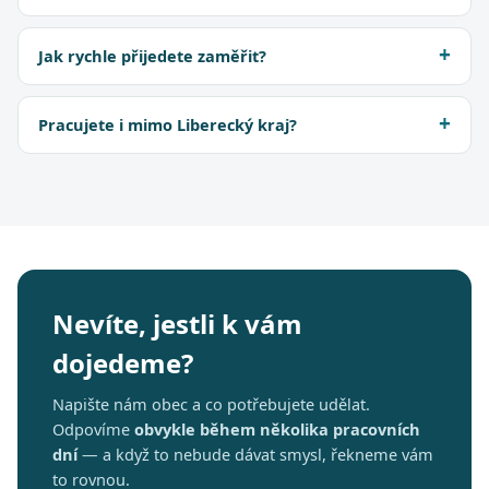
Jak rychle přijedete zaměřit?
Pracujete i mimo Liberecký kraj?
Nevíte, jestli k vám
dojedeme?
Napište nám obec a co potřebujete udělat.
Odpovíme
obvykle během několika pracovních
dní
— a když to nebude dávat smysl, řekneme vám
to rovnou.