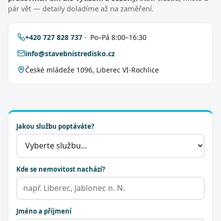
pár vět — detaily doladíme až na zaměření.
+420 727 828 737
· Po–Pá 8:00–16:30
info@stavebnistredisko.cz
České mládeže 1096, Liberec VI-Rochlice
Jakou službu poptáváte?
Kde se nemovitost nachází?
Jméno a příjmení