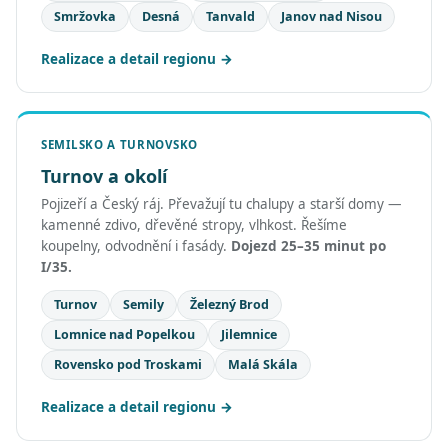
Smržovka
Desná
Tanvald
Janov nad Nisou
Realizace a detail regionu
SEMILSKO A TURNOVSKO
Turnov a okolí
Pojizeří a Český ráj. Převažují tu chalupy a starší domy —
kamenné zdivo, dřevěné stropy, vlhkost. Řešíme
koupelny, odvodnění i fasády.
Dojezd 25–35 minut po
I/35.
Turnov
Semily
Železný Brod
Lomnice nad Popelkou
Jilemnice
Rovensko pod Troskami
Malá Skála
Realizace a detail regionu