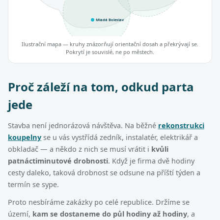
Mladá Boleslav
Ilustrační mapa — kruhy znázorňují orientační dosah a překrývají se.
Pokrytí je souvislé, ne po městech.
Proč záleží na tom, odkud parta
jede
Stavba není jednorázová návštěva. Na běžné
rekonstrukci
koupelny
se u vás vystřídá zedník, instalatér, elektrikář a
obkladač — a někdo z nich se musí vrátit i
kvůli
patnáctiminutové drobnosti
. Když je firma dvě hodiny
cesty daleko, taková drobnost se odsune na příští týden a
termín se sype.
Proto nesbíráme zakázky po celé republice. Držíme se
území,
kam se dostaneme do půl hodiny až hodiny
, a