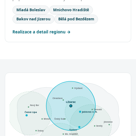
Mladá Boleslav
Mnichovo Hradiště
Bakov nad Jizerou
Bělá pod Bezdězem
Realizace a detail regionu
Frýdlant
Chrastava
Liberec
Nový Bor
Tanvald
Jablonec n. N.
Česká Lípa
Mimoň
Český Dub
Jilemnice
Semily
Turnov
Doksy
Mn. Hradiště