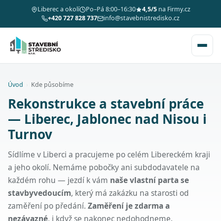
Liberec a okolí
Po–Pá 8:00–16:30
4,5/5
na Firmy.cz
+420 727 828 737
info@stavebnistredisko.cz
Úvod
›
Kde působíme
Rekonstrukce a stavební práce
— Liberec, Jablonec nad Nisou i
Turnov
Sídlíme v Liberci a pracujeme po celém Libereckém kraji
a jeho okolí. Nemáme pobočky ani subdodavatele na
každém rohu — jezdí k vám
naše vlastní parta se
stavbyvedoucím
, který má zakázku na starosti od
zaměření po předání.
Zaměření je zdarma a
nezávazné
, i když se nakonec nedohodneme.