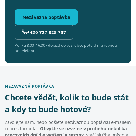
Nezávazná poptávka
+420 727 828 737
Po–Pá 8:00–16:30 · dojezd do vaší obce potvrdíme rovnou
po telefonu
NEZÁVAZNÁ POPTÁVKA
Chcete vědět, kolik to bude stát
a kdy to bude hotové?
Zavolejte nám, nebo pošlete nezávaznou poptávku e-mailem
či přes formulář.
Obvykle se ozveme v průběhu několika
pracovních dní dle vytížení a sezony.
Stačí služba, místo a