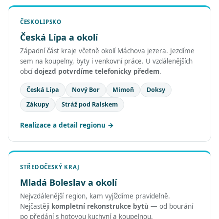
ČESKOLIPSKO
Česká Lípa a okolí
Západní část kraje včetně okolí Máchova jezera. Jezdíme
sem na koupelny, byty i venkovní práce. U vzdálenějších
obcí
dojezd potvrdíme telefonicky předem
.
Česká Lípa
Nový Bor
Mimoň
Doksy
Zákupy
Stráž pod Ralskem
Realizace a detail regionu
STŘEDOČESKÝ KRAJ
Mladá Boleslav a okolí
Nejvzdálenější region, kam vyjíždíme pravidelně.
Nejčastěji
kompletní rekonstrukce bytů
— od bourání
po předání s hotovou kuchyní a koupelnou.