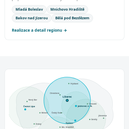
Mladá Boleslav
Mnichovo Hradiště
Bakov nad Jizerou
Bělá pod Bezdězem
Realizace a detail regionu
Frýdlant
Chrastava
Liberec
Nový Bor
Tanvald
Jablonec n. N.
Česká Lípa
Mimoň
Český Dub
Jilemnice
Semily
Turnov
Doksy
Mn. Hradiště