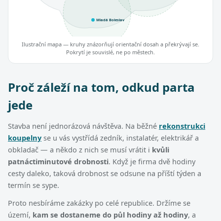
Mladá Boleslav
Ilustrační mapa — kruhy znázorňují orientační dosah a překrývají se.
Pokrytí je souvislé, ne po městech.
Proč záleží na tom, odkud parta
jede
Stavba není jednorázová návštěva. Na běžné
rekonstrukci
koupelny
se u vás vystřídá zedník, instalatér, elektrikář a
obkladač — a někdo z nich se musí vrátit i
kvůli
patnáctiminutové drobnosti
. Když je firma dvě hodiny
cesty daleko, taková drobnost se odsune na příští týden a
termín se sype.
Proto nesbíráme zakázky po celé republice. Držíme se
území,
kam se dostaneme do půl hodiny až hodiny
, a