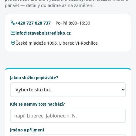
pár vět — detaily doladíme až na zaměření.
+420 727 828 737
· Po–Pá 8:00–16:30
info@stavebnistredisko.cz
České mládeže 1096, Liberec VI-Rochlice
Jakou službu poptáváte?
Kde se nemovitost nachází?
Jméno a příjmení