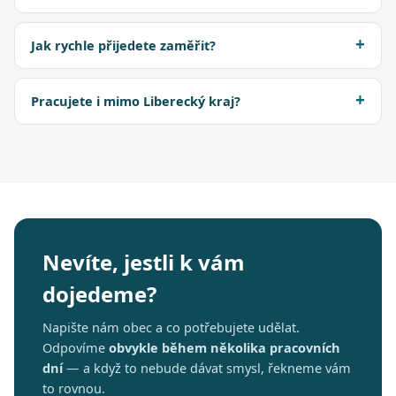
Jak rychle přijedete zaměřit?
Pracujete i mimo Liberecký kraj?
Nevíte, jestli k vám
dojedeme?
Napište nám obec a co potřebujete udělat.
Odpovíme
obvykle během několika pracovních
dní
— a když to nebude dávat smysl, řekneme vám
to rovnou.