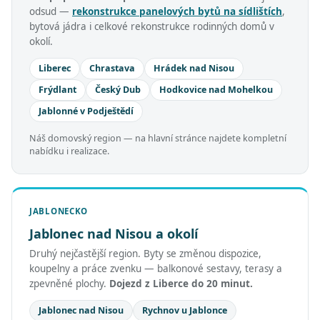
odsud —
rekonstrukce panelových bytů na sídlištích
,
bytová jádra i celkové rekonstrukce rodinných domů v
okolí.
Liberec
Chrastava
Hrádek nad Nisou
Frýdlant
Český Dub
Hodkovice nad Mohelkou
Jablonné v Podještědí
Náš domovský region — na hlavní stránce najdete kompletní
nabídku i realizace.
JABLONECKO
Jablonec nad Nisou a okolí
Druhý nejčastější region. Byty se změnou dispozice,
koupelny a práce zvenku — balkonové sestavy, terasy a
zpevněné plochy.
Dojezd z Liberce do 20 minut.
Jablonec nad Nisou
Rychnov u Jablonce