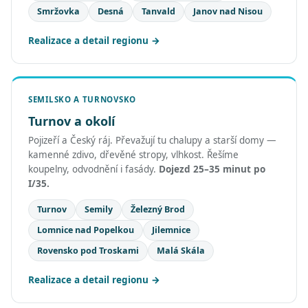
Smržovka
Desná
Tanvald
Janov nad Nisou
Realizace a detail regionu
SEMILSKO A TURNOVSKO
Turnov a okolí
Pojizeří a Český ráj. Převažují tu chalupy a starší domy —
kamenné zdivo, dřevěné stropy, vlhkost. Řešíme
koupelny, odvodnění i fasády.
Dojezd 25–35 minut po
I/35.
Turnov
Semily
Železný Brod
Lomnice nad Popelkou
Jilemnice
Rovensko pod Troskami
Malá Skála
Realizace a detail regionu