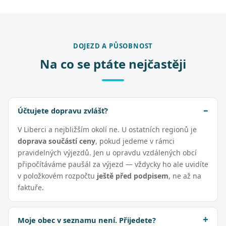
DOJEZD A PŮSOBNOST
Na co se ptáte nejčastěji
Účtujete dopravu zvlášť?
V Liberci a nejbližším okolí ne. U ostatních regionů je
doprava součástí ceny
, pokud jedeme v rámci
pravidelných výjezdů. Jen u opravdu vzdálených obcí
připočítáváme paušál za výjezd — vždycky ho ale uvidíte
v položkovém rozpočtu
ještě před podpisem
, ne až na
faktuře.
Moje obec v seznamu není. Přijedete?